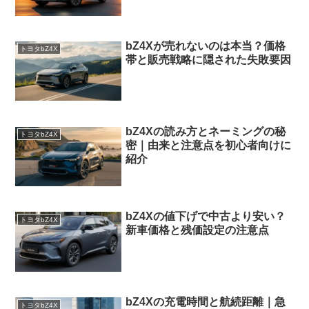
bZ4Xが売れないのは本当？価格
トヨタbZ4X
帯と販売戦略に隠された失敗要因
bZ4Xの読み方とネーミングの秘
トヨタbZ4X
密｜由来と注意点を初心者向けに
紹介
bZ4Xの値下げで中古より安い？
トヨタbZ4X
新車価格と残価設定の注意点
bZ4Xの充電時間と航続距離｜急
トヨタbZ4X