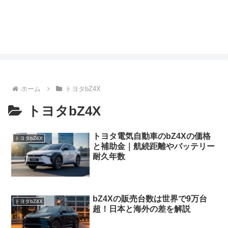
ホーム
トヨタbZ4X
トヨタbZ4X
トヨタ電気自動車のbZ4Xの価格
トヨタbZ4X
と補助金｜航続距離やバッテリー
耐久年数
bZ4Xの販売台数は世界で9万台
トヨタbZ4X
超！日本と海外の差を解説