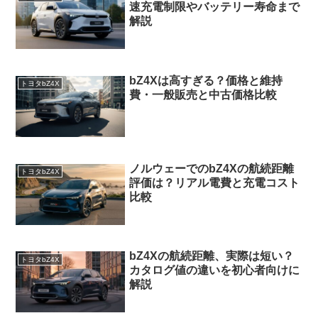
速充電制限やバッテリー寿命まで
解説
bZ4Xは高すぎる？価格と維持
トヨタbZ4X
費・一般販売と中古価格比較
ノルウェーでのbZ4Xの航続距離
トヨタbZ4X
評価は？リアル電費と充電コスト
比較
bZ4Xの航続距離、実際は短い？
トヨタbZ4X
カタログ値の違いを初心者向けに
解説