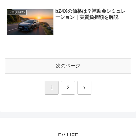
bZ4Xの価格は？補助金シミュレ
トヨタbZ4X
ーション｜実質負担額を解説
次のページ
次
1
2
へ
EV LIFE