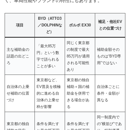
く、車両性能やブランドの特性にもあります。
BYD（ATTO3
補足・他社EV
項目
／DOLPHINな
ボルボ EX30
との位置づけ
ど）
同じく東京都
「最大85万
主な補助金の
の制度で最大
補助金額その
円」という数
話題の出どこ
85万円が適用
ものは“BYD専
字で語られる
ろ
される可能性
用”ではない
ことが多い
あり
東京都など、
東京都の独自
自治体の上乗
EV普及を積極
補助＋国の補
自治体ごとに
せ補助の位置
的に進める自
助金を併用で
条件・金額が
づけ
治体の上乗せ
きる場合があ
異なる
枠が影響
る
同一制度内で
東京都の独自
条件を満たす
条件を満たす
の“横並び”であ