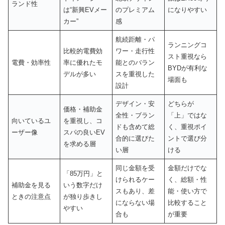
ランド性
は“新興EVメー
のプレミアム
になりやすい
カー”
感
航続距離・パ
ランニングコ
比較的電費効
ワー・走行性
スト重視なら
電費・効率性
率に優れたモ
能とのバラン
BYDが有利な
デルが多い
スを重視した
場面も
設計
デザイン・安
どちらが
価格・補助金
全性・ブラン
「上」ではな
向いているユ
を重視し、コ
ドも含めて総
く、重視ポイ
ーザー像
スパの良いEV
合的に選びた
ントで選び分
を求める層
い層
ける
同じ金額を受
金額だけでな
「85万円」と
けられるケー
く、総額・性
補助金を見る
いう数字だけ
スもあり、差
能・使い方で
ときの注意点
が独り歩きし
にならない場
比較すること
やすい
合も
が重要