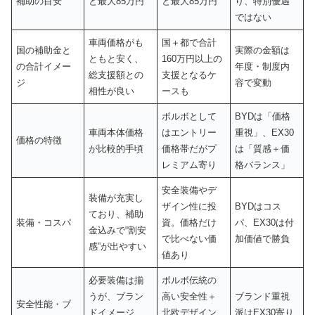
補助の目安
と最大85万円
と最大85万円
り、特別優遇
ではない
車両価格がも
国＋都で合計
国の補助金と
実際の金額は
ともと安く、
160万円以上の
の合計イメー
年度・制度内
総支援額との
支援となるケ
ジ
容で変動
相性が良い
ースも
ボルボとして
BYDは「価格
車両本体価格
はエントリー
重視」、EX30
価格の特徴
が比較的手頃
価格帯だがプ
は「質感＋価
レミアム寄り
格バランス」
安全装備やデ
装備が充実し
ザイン性に投
BYDはコス
ており、補助
装備・コスパ
資。価格だけ
パ、EX30は付
金込みで“割安
で比べない価
加価値で勝負
感”が出やすい
値あり
必要装備は揃
ボルボ伝統の
うが、ブラン
高い安全性＋
ブランド重視
安全性能・ブ
ドイメージ
北欧デザイン
派はEX30寄り